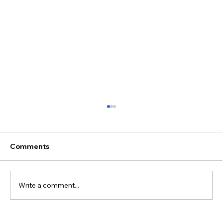
Comments
Write a comment...
Cara Ampuh Naikkan Ranking SEO ke